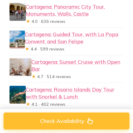
Cartagena: Panoramic City Tour,
Monuments, Walls, Castle
★
4.0 · 636 reviews
Cartagena: Guided Tour, with La Popa
Convent, and San Felipe
★
4.4 · 599 reviews
Cartagena: Sunset Cruise with Open
Bar
★
4.7 · 514 reviews
Cartagena: Rosario Islands Day Tour
with Snorkel & Lunch
★
4.1 · 402 reviews
Check Availability
Llegada a Playa Tranquila en Barú: