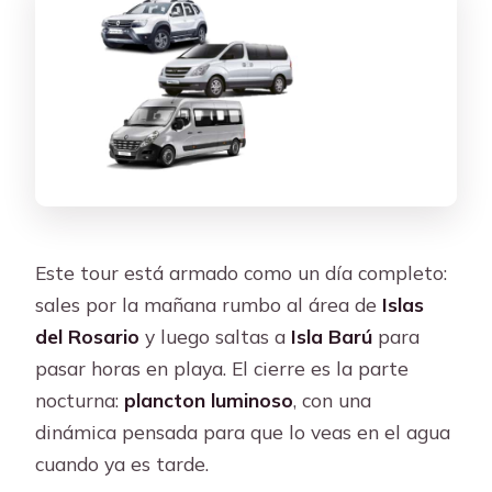
FAQ
¿De qué horarios estamos hablando
en este tour?
¿Incluye transporte en lancha y
chalecos salvavidas?
¿Dónde es el punto de encuentro?
¿El tour incluye show de delfines?
Este tour está armado como un día completo:
¿El snorkeling está incluido?
sales por la mañana rumbo al área de
Islas
¿A qué hora es el plancton luminoso?
del Rosario
y luego saltas a
Isla Barú
para
¿Qué pasa con el impuesto portuario y
pasar horas en playa. El cierre es la parte
otros pagos no incluidos?
nocturna:
plancton luminoso
, con una
dinámica pensada para que lo veas en el agua
¿Este tour es para niños?
cuando ya es tarde.