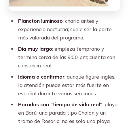
Llegada a Playa Tranquila en Barú: el
bloque fuerte del día
Plancton luminoso
: charla antes y
Regreso a la noche y plancton
experiencia nocturna; suele ser la parte
luminoso: el cierre entre charla y mar
más valorada del programa.
Lo mejor: por qué el plancton luminoso
Día muy largo
: empieza temprano y
suele justificar el viaje
termina cerca de las 9:00 pm; cuenta con
Islas del Rosario y el panorámico en
cansancio real.
lancha: fotos, mareo y ritmo
Idioma a confirmar
: aunque figure inglés,
Oceanario y delfines: buena idea, pero
la atención puede estar más fuerte en
valida el costo
español durante varias secciones.
Playa Tranquila en Barú: el tiempo
Paradas con “tiempo de vida real”
: playa
donde se nota la diferencia
en Barú, una parada tipo Cholon y un
tramo de Rosario; no es solo una playa.
Comida: sí hay almuerzo, pero revisa