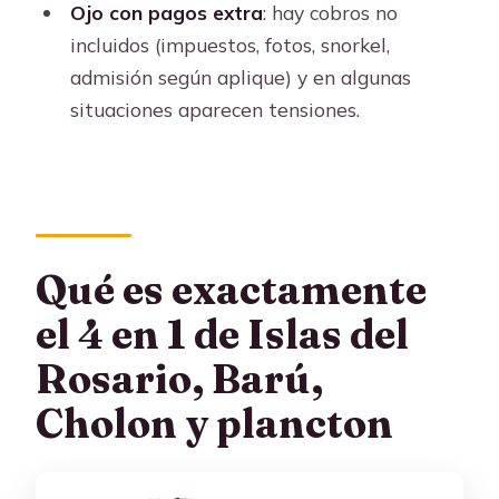
qué esperas
Ojo con pagos extra
: hay cobros no
incluidos (impuestos, fotos, snorkel,
Baños, tiempos muertos y cansancio:
admisión según aplique) y en algunas
el costo escondido del 4 en 1
situaciones aparecen tensiones.
Idioma y servicio al cliente: lo que
debes confirmar antes de pagar
Transporte y encuentro: dónde
empieza el estrés y cómo reducirlo
Precio y valor real: los 109 USD te
Qué es exactamente
compran esto (y lo que no)
el 4 en 1 de Islas del
¿Quién debería reservar este tour (y
Rosario, Barú,
quién mejor no)?
Cholon y plancton
¿Deberías reservar este 4 en 1 de Islas
del Rosario, Barú y plancton?