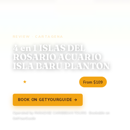
REVIEW · CARTAGENA
4 en 1 ISLAS DEL
ROSARIO ACUARIO
ISLA BARU PLANTON
2.0
5 reviews
8 hours
From $109
BOOK ON GETYOURGUIDE →
Operated by PARADISE CARIBBEAN TOURS · Bookable on
GetYourGuide